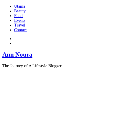
Utama
Beauty
Food
Events
Travel
Contact
Ann Noura
The Journey of A Lifestyle Blogger