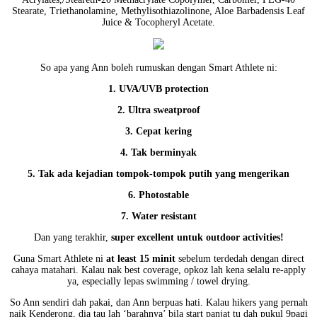
Stearate, Triethanolamine, Methylisothiazolinone, Aloe Barbadensis Leaf
Juice & Tocopheryl Acetate.
So apa yang Ann boleh rumuskan dengan Smart Athlete ni:
1. UVA/UVB protection
2. Ultra sweatproof
3. Cepat kering
4. Tak berminyak
5. Tak ada kejadian tompok-tompok putih yang mengerikan
6. Photostable
7. Water resistant
Dan yang terakhir,
super excellent untuk outdoor activities!
Guna Smart Athlete ni
at least 15 minit
sebelum terdedah dengan direct
cahaya matahari. Kalau nak best coverage, opkoz lah kena selalu re-apply
ya, especially lepas swimming / towel drying.
So Ann sendiri dah pakai, dan Ann berpuas hati. Kalau hikers yang pernah
naik Kenderong, dia tau lah ‘barahnya’ bila start panjat tu dah pukul 9pagi