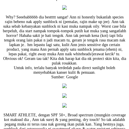
Why? Seeebabbbbb dia besttttt sangat! Ann ni honestly bukanlah species
rajin bebeno nak apply sunblock ni (pemalas, rajin make up jee). Ann tak
suka sebab kebanyakan sunblock ni kasi muka nampak oily. Worst case bila
berpeluh, dia start nampak tompok-tompok putih kat muka yang sangatlahh
horror! Hahaha sakit je hati tengok. Ann tak pernah kena (kot) tapi bila
tengok orang lain pakai n jadi macam tu, geram je tengok rasa macam nak
lapkan je.. hm lepastu lagi satu, kulit Ann jenis sensitive dgn certain
product, yang mana Ann pernah apply satu sunblock jenama (ehem) ni,
lepas pakai, right away muka Ann naik whiteheads/jerawat kecik² tu.
Obvious ok! Geram tau tak! Kita duk harap kat dia nk protect skin kita, dia
pulak rosakkan.
Untuk info, terlalu banyak terdedah pada direct sunlight boleh
menyebabkan kanser kulit & penuaan.
Sumber: Google
SMART ATHLETE, dengan SPF 50+, Broad spectrum (mungkin coverage
kot maksud dia , Ann tak sure) & yang penting, dry touch! So tak adalahh
pegang muka ni terus rasa nak goreng ikan pulak kan..Yang bestnya juga,
sunblock dari ostoroooolia ni sweatproof okayy & water resistant sehingga