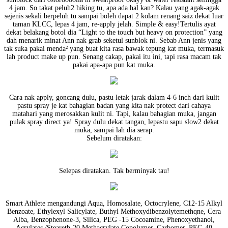
4 jam. So takat peluh2 hiking tu, apa ada hal kan? Kalau yang agak-agak
sejenis sekali berpeluh tu sampai boleh dapat 2 kolam renang saiz dekat luar
taman KLCC, lepas 4 jam, re-apply jelah. Simple & easy!Tertulis ayat
dekat belakang botol dia “Light to the touch but heavy on protection” yang
dah menarik minat Ann nak grab seketul sunblok ni. Sebab Ann jenis yang
tak suka pakai menda² yang buat kita rasa bawak tepung kat muka, termasuk
lah product make up pun. Senang cakap, pakai itu ini, tapi rasa macam tak
pakai apa-apa pun kat muka.
Cara nak apply, goncang dulu, pastu letak jarak dalam 4-6 inch dari kulit
pastu spray je kat bahagian badan yang kita nak protect dari cahaya
matahari yang merosakkan kulit ni. Tapi, kalau bahagian muka, jangan
pulak spray direct ya! Spray dulu dekat tangan, lepastu sapu slow2 dekat
muka, sampai lah dia serap.
Sebelum diratakan:
Selepas diratakan. Tak berminyak tau!
Smart Athlete mengandungi Aqua, Homosalate, Octocrylene, C12-15 Alkyl
Benzoate, Ethylexyl Salicylate, Buthyl Methoxydibenzolytemethqne, Cera
Alba, Benzophenone-3, Silica, PEG -15 Cocoamine, Phenoxyethanol,
Acrylates,/Steareth-20 Methacrylate Copolymer, Carbomer, PEG-40