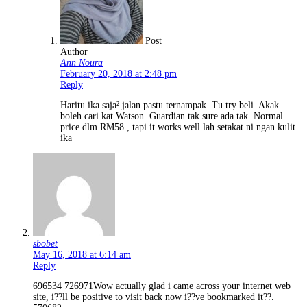
Post
Author
Ann Noura
February 20, 2018 at 2:48 pm
Reply
Haritu ika saja² jalan pastu ternampak. Tu try beli. Akak
boleh cari kat Watson. Guardian tak sure ada tak. Normal
price dlm RM58 , tapi it works well lah setakat ni ngan kulit
ika
sbobet
May 16, 2018 at 6:14 am
Reply
696534 726971Wow actually glad i came across your internet web
site, i??ll be positive to visit back now i??ve bookmarked it??.