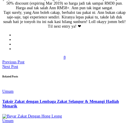
50% discount (expiring Mar 2019) so harga jadi tak sampai RM30 pun.
Harga asal tak salah Ann RM58+. Ann pun tak ingat sangat.
Tapi surely, yang Ann boleh cakap, berbaloi tau pakai ni. Ann bukan cakap
saje-saje, tapi experience sendiri. Kiranya lepas pakai tu, takde lah duk
susah hati je tonyoh itu ini nak kasi hilang sunburn! Loll okayy jomm beli!
Til next entry ya! ❤
8
Previous Post
Next Post
Related Posts
Umum
Taksir Zakat dengan Lembaga Zakat Selangor & Menangi Hadiah
Menarik
Umum