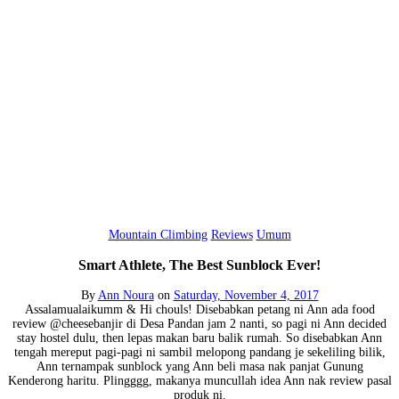
Mountain Climbing
Reviews
Umum
Smart Athlete, The Best Sunblock Ever!
By
Ann Noura
on
Saturday, November 4, 2017
Assalamualaikumm & Hi chouls! Disebabkan petang ni Ann ada food
review @cheesebanjir di Desa Pandan jam 2 nanti, so pagi ni Ann decided
stay hostel dulu, then lepas makan baru balik rumah. So disebabkan Ann
tengah mereput pagi-pagi ni sambil melopong pandang je sekeliling bilik,
Ann ternampak sunblock yang Ann beli masa nak panjat Gunung
Kenderong haritu. Plingggg, makanya muncullah idea Ann nak review pasal
produk ni.