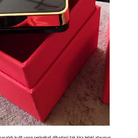
salah kulit yang seringkali dihadapi tak kira lelaki ataupun