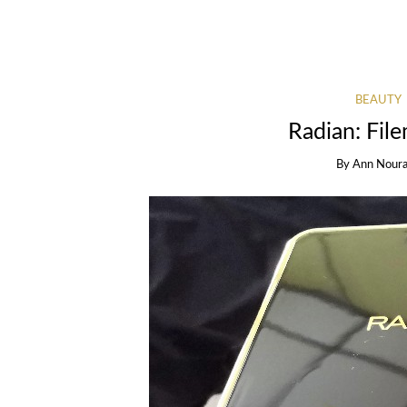
BEAUTY
Radian: Fi
By
Ann Nour